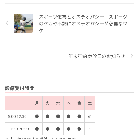
スポーツ傷害とオステオパシー スポーツ
のケガや不調にオステオパシーが必要なワ
ケ
年末年始 休診日のお知らせ
診療受付時間
月
火
水
木
金
土
9:00-12:30
●
●
●
●
●
※
14:30-20:00
●
●
●
●
●
‐