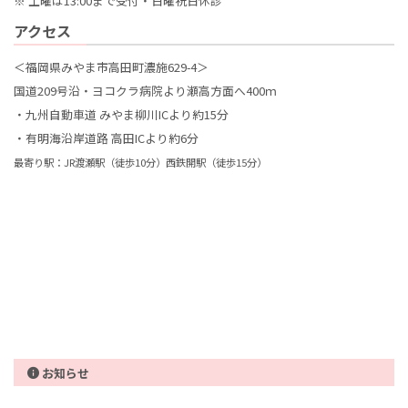
※ 土曜は13:00まで受付・日曜祝日休診
アクセス
＜福岡県みやま市高田町濃施629-4＞
国道209号沿・ヨコクラ病院より瀬高方面へ400ｍ
・九州自動車道 みやま柳川ICより約15分
・有明海沿岸道路 高田ICより約6分
最寄り駅：JR渡瀬駅（徒歩10分）西鉄開駅（徒歩15分）
お知らせ