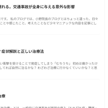
現れる。交通事故が全身に与える意外な影響
端です。 私のブログでは、小野院長のブログとはちょっと違った、日々
ことや感じたこと、考えたことなど少々マニアックな内容を記事にし
？症状解説と正しい治療法
い衝撃を受けることで発症してしまう「むちうち」 初めは痛かったけ
してれば自然に治るかな？ わざわざ治療に行かなくていいかな？と思
治療
事故治療」とは、一般的に交通事故が原因の痛み（むち打ち症・腰痛・