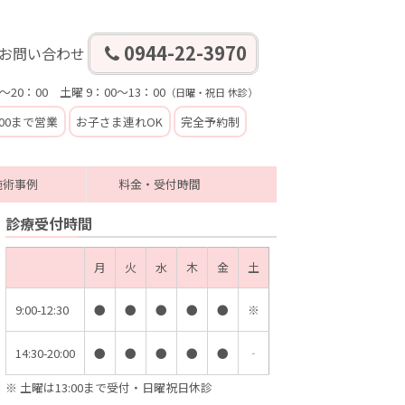
0944-22-3970
お問い合わせ
～20：00 土曜 9：00～13：00
（日曜・祝日 休診）
:00まで営業
お子さま連れOK
完全予約制
施術事例
料金・受付時間
診療受付時間
月
火
水
木
金
土
9:00-12:30
●
●
●
●
●
※
14:30-20:00
●
●
●
●
●
‐
※ 土曜は13:00まで受付・日曜祝日休診