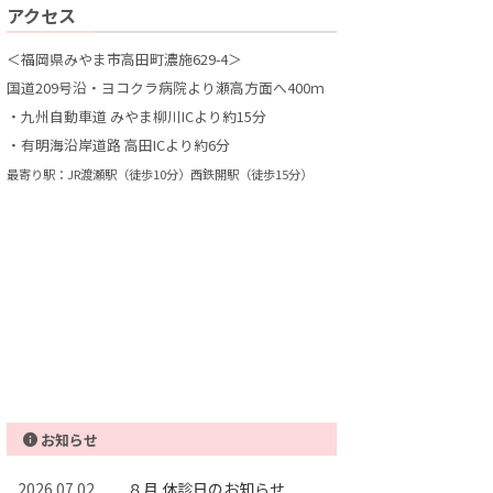
アクセス
＜福岡県みやま市高田町濃施629-4＞
国道209号沿・ヨコクラ病院より瀬高方面へ400ｍ
・九州自動車道 みやま柳川ICより約15分
・有明海沿岸道路 高田ICより約6分
最寄り駅：JR渡瀬駅（徒歩10分）西鉄開駅（徒歩15分）
お知らせ
2026.07.02
８月 休診日のお知らせ