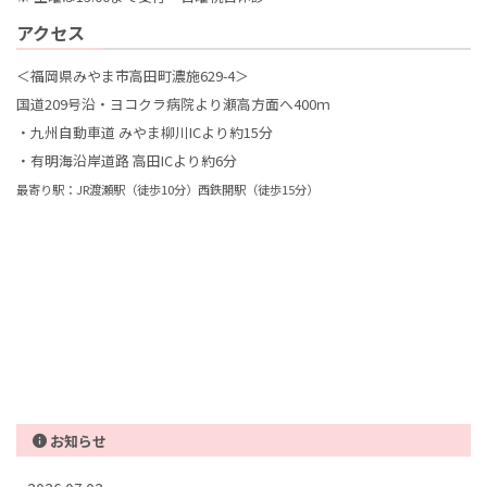
アクセス
＜福岡県みやま市高田町濃施629-4＞
国道209号沿・ヨコクラ病院より瀬高方面へ400ｍ
・九州自動車道 みやま柳川ICより約15分
・有明海沿岸道路 高田ICより約6分
最寄り駅：JR渡瀬駅（徒歩10分）西鉄開駅（徒歩15分）
お知らせ