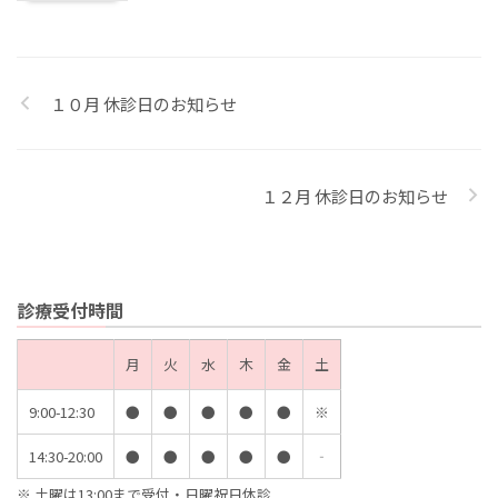
１０月 休診日のお知らせ
１２月 休診日のお知らせ
診療受付時間
月
火
水
木
金
土
9:00-12:30
●
●
●
●
●
※
14:30-20:00
●
●
●
●
●
‐
※ 土曜は13:00まで受付・日曜祝日休診