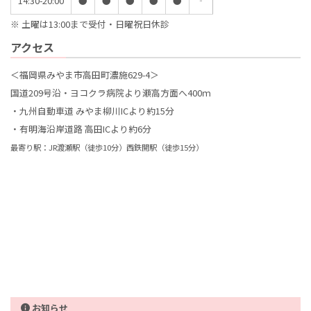
14:30-20:00
●
●
●
●
●
‐
※ 土曜は13:00まで受付・日曜祝日休診
アクセス
＜福岡県みやま市高田町濃施629-4＞
国道209号沿・ヨコクラ病院より瀬高方面へ400ｍ
・九州自動車道 みやま柳川ICより約15分
・有明海沿岸道路 高田ICより約6分
最寄り駅：JR渡瀬駅（徒歩10分）西鉄開駅（徒歩15分）
お知らせ