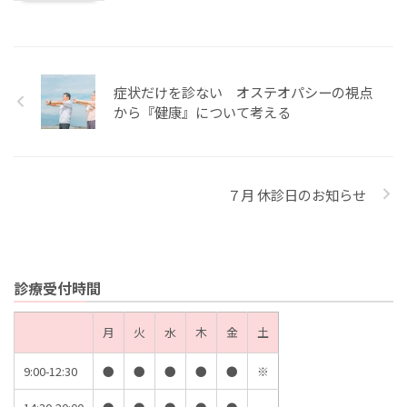
症状だけを診ない オステオパシーの視点
から『健康』について考える
７月 休診日のお知らせ
診療受付時間
月
火
水
木
金
土
9:00-12:30
●
●
●
●
●
※