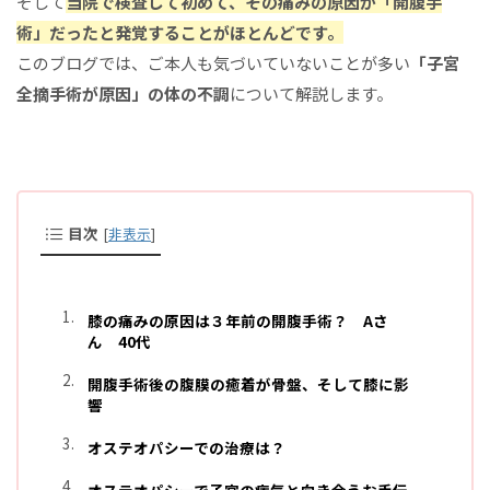
そして
当院で検査して初めて、その痛みの原因が「開腹手
術」だったと発覚することがほとんどです。
このブログでは、ご本人も気づいていないことが多い
「子宮
全摘手術が原因」の体の不調
について解説します。
目次
[
非表示
]
膝の痛みの原因は３年前の開腹手術？ Aさ
ん 40代
開腹手術後の腹膜の癒着が骨盤、そして膝に影
響
オステオパシーでの治療は？
オステオパシーで子宮の病気と向き合うお手伝