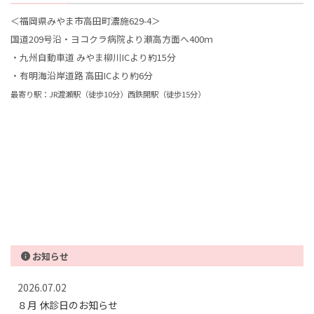
＜福岡県みやま市高田町濃施629-4＞
国道209号沿・ヨコクラ病院より瀬高方面へ400ｍ
・九州自動車道 みやま柳川ICより約15分
・有明海沿岸道路 高田ICより約6分
最寄り駅：JR渡瀬駅（徒歩10分）西鉄開駅（徒歩15分）
お知らせ
2026.07.02
８月 休診日のお知らせ