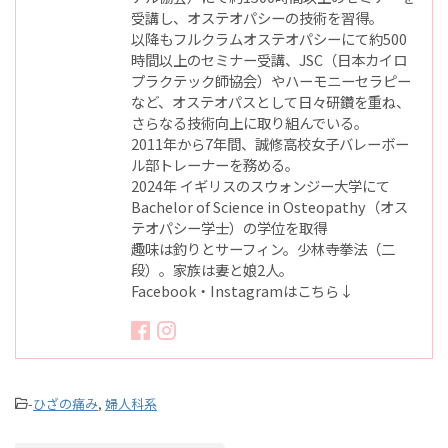
受講し、オステオパシーの技術を習得。
以降もフルクラムオステオパシーにて約500
時間以上のセミナー受講、JSC（日本カイロ
プラクテック師協会）やハーモニーセラピー
など、オステオパスとして日々研鑽を重ね、
さらなる技術向上に取り組んでいる。
2011年から7年間、誠修高校女子バレーボー
ル部トレーナーを務める。
2024年 イギリスのスウォンジー大学にて
Bachelor of Science in Osteopathy（オス
テオパシー学士）の学位を取得
趣味は釣りとサーフィン。少林寺拳法（二
段）。家族は妻と娘2人。
Facebook・Instagramはこちら↓
-
ひざの痛み
,
婦人科系