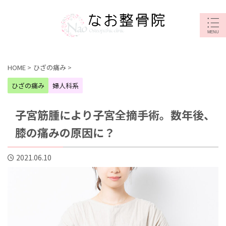
HOME
>
ひざの痛み
>
ひざの痛み
婦人科系
子宮筋腫により子宮全摘手術。数年後、
膝の痛みの原因に？
2021.06.10