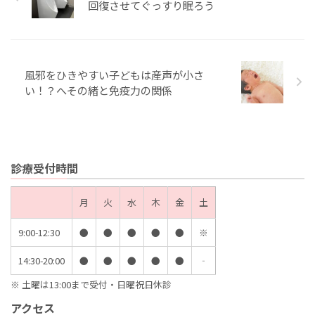
回復させてぐっすり眠ろう
風邪をひきやすい子どもは産声が小さ
い！？へその緒と免疫力の関係
診療受付時間
月
火
水
木
金
土
9:00-12:30
●
●
●
●
●
※
14:30-20:00
●
●
●
●
●
‐
※ 土曜は13:00まで受付・日曜祝日休診
アクセス