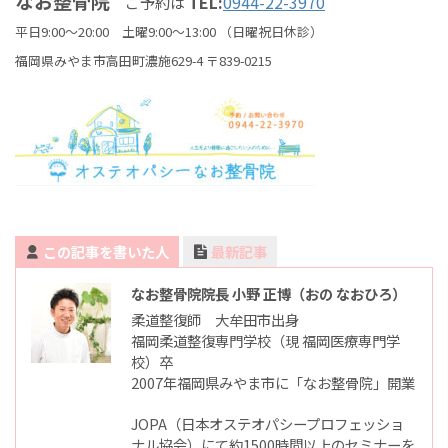
なお整骨院
TEL:
0944-22-3970
ご予約は
平日9:00～20:00 土曜9:00～13:00 （日曜祝日休診）
福岡県みやま市高田町濃施629-4 〒839-0215
この記事を書いた人
最新記事
なお整骨院院長 小野 正博（おの なおひろ）
柔道整復師 大牟田市出身
福岡柔道整復専門学校（現 福岡医療専門学
校）卒
2007年福岡県みやま市に「なお整骨院」開業
JOPA（日本オステオパシープロフェッショ
ナル協会）にて約1500時間以上のセミナーを