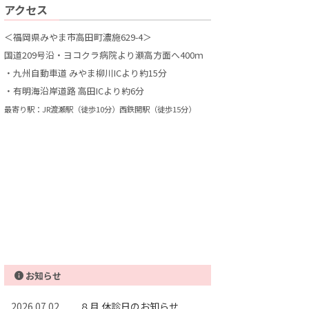
アクセス
＜福岡県みやま市高田町濃施629-4＞
国道209号沿・ヨコクラ病院より瀬高方面へ400ｍ
・九州自動車道 みやま柳川ICより約15分
・有明海沿岸道路 高田ICより約6分
最寄り駅：JR渡瀬駅（徒歩10分）西鉄開駅（徒歩15分）
お知らせ
2026.07.02
８月 休診日のお知らせ