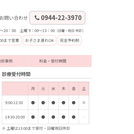
0944-22-3970
お問い合わせ
～20：00 土曜 9：00～13：00
（日曜・祝日 休診）
:00まで営業
お子さま連れOK
完全予約制
施術事例
料金・受付時間
診療受付時間
月
火
水
木
金
土
9:00-12:30
●
●
●
●
●
※
14:30-20:00
●
●
●
●
●
‐
※ 土曜は13:00まで受付・日曜祝日休診