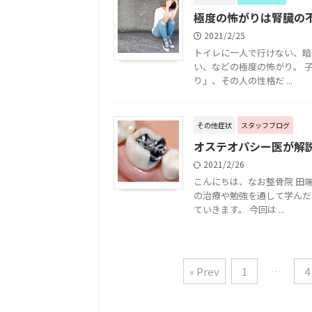
極度の怖がりは腎臓の不
2021/2/25
トイレに一人で行けない、暗
い、などの極度の怖がり。 
り」、その人の性格だ ...
その他症状
スタッフブログ
オステオパシー医が解
2021/2/26
こんにちは、なお整骨院 田
の治療や勉強を通して学んだ
ていきます。 今回は ...
« Prev
1
…
4