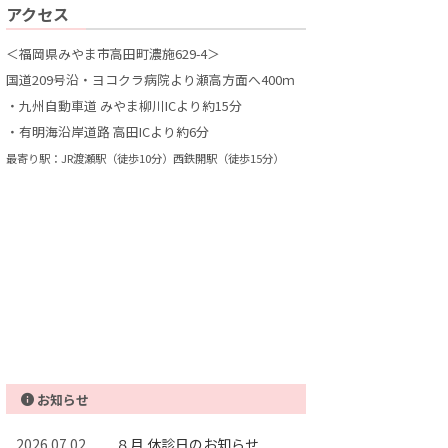
アクセス
＜福岡県みやま市高田町濃施629-4＞
国道209号沿・ヨコクラ病院より瀬高方面へ400ｍ
・九州自動車道 みやま柳川ICより約15分
・有明海沿岸道路 高田ICより約6分
最寄り駅：JR渡瀬駅（徒歩10分）西鉄開駅（徒歩15分）
お知らせ
2026.07.02
８月 休診日のお知らせ