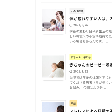
その他症状
体が疲れやすい人は、
2021/3/26
季節の変わり目や新生活の始
しい環境への不安や期待で気
いる場合もあるんです。 ...
赤ちゃん・子ども
赤ちゃんのゼーゼー呼
2021/3/22
当院では産後の体調ケアにも
てくださる患者さまが多くい
お悩み。 今回はより分 ...
不妊
ストレスによる肝臓の