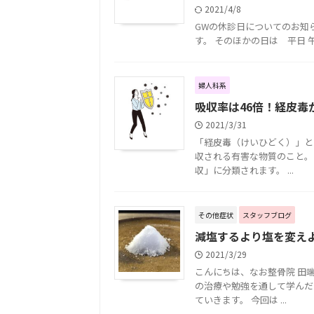
2021/4/8
GWの休診日についてのお知らせ
す。 そのほかの日は 平日 午前 9:00
婦人科系
吸収率は46倍！経皮
2021/3/31
「経皮毒（けいひどく）」と
収される有害な物質のこと。
収」に分類されます。 ...
その他症状
スタッフブログ
減塩するより塩を変え
2021/3/29
こんにちは、なお整骨院 田
の治療や勉強を通して学んだ
ていきます。 今回は ...