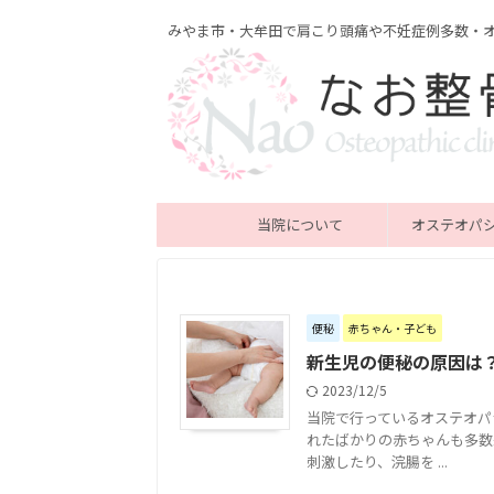
みやま市・大牟田で肩こり頭痛や不妊症例多数・
当院について
オステオパ
便秘
赤ちゃん・子ども
新生児の便秘の原因は
2023/12/5
当院で行っているオステオパ
れたばかりの赤ちゃんも多数
刺激したり、浣腸を ...