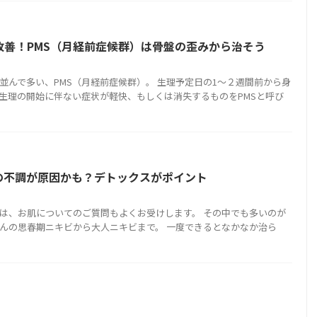
改善！PMS（月経前症候群）は骨盤の歪みから治そう
並んで多い、PMS（月経前症候群）。 生理予定日の1～２週間前から身
生理の開始に伴ない症状が軽快、もしくは消失するものをPMSと呼び
の不調が原因かも？デトックスがポイント
は、お肌についてのご質問もよくお受けします。 その中でも多いのが
んの思春期ニキビから大人ニキビまで。 一度できるとなかなか治ら