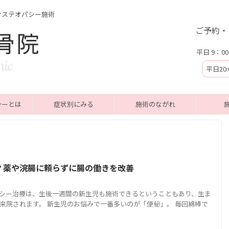
オステオパシー施術
ご予約・
平日 9：00
平日20
シーとは
症状別にみる
施術のながれ
？薬や浣腸に頼らずに腸の働きを改善
シー治療は、生後一週間の新生児も施術できるということもあり、生ま
来院されます。 新生児のお悩みで一番多いのが「便秘」。 毎回綿棒で