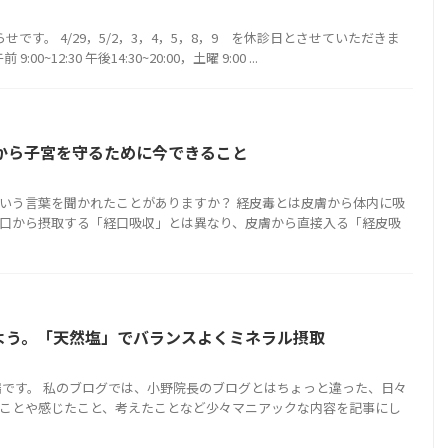
です。 4/29，5/2，3，4，5，8，9 を休診日とさせていただきま
~12:30 午後14:30~20:00，土曜 9:00 ...
毒から子宮を守るために今できること
いう言葉を聞かれたことがありますか？ 経皮毒とは皮膚から体内に吸
口から摂取する「経口吸収」とは異なり、皮膚から直接入る「経皮吸
よう。「天然塩」でバランスよくミネラル摂取
端です。 私のブログでは、小野院長のブログとはちょっと違った、日々
ことや感じたこと、考えたことなど少々マニアックな内容を記事にし