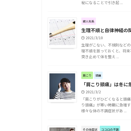
秘になることで引き起 ...
婦人科系
生理不順と自律神経の
2021/3/10
生理がこない、不規則などの
理不順を放っておくと、将来
突き止めて体を整え ...
肩こり
頭痛
「肩こり頭痛」は冬に
2021/3/2
「肩こりがひどくなると頭痛
り頭痛』が寒い時期に急増す
様々な体の不調症状があ ...
その他症状
ココロの不調