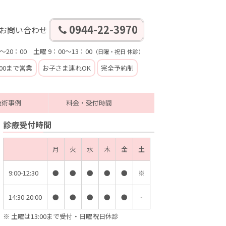
0944-22-3970
お問い合わせ
～20：00 土曜 9：00～13：00
（日曜・祝日 休診）
:00まで営業
お子さま連れOK
完全予約制
施術事例
料金・受付時間
診療受付時間
月
火
水
木
金
土
9:00-12:30
●
●
●
●
●
※
14:30-20:00
●
●
●
●
●
‐
※ 土曜は13:00まで受付・日曜祝日休診